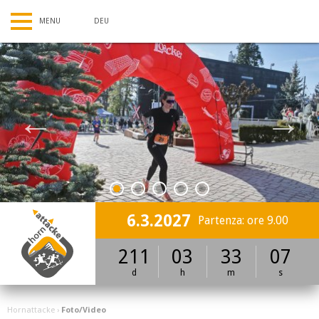
DEU
1
2
3
4
5
6.3.2027
Partenza: ore 9.00
211
03
33
07
d
h
m
s
Hornattacke
›
Foto/Video