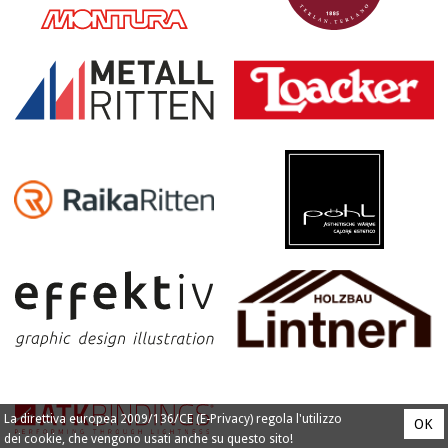
La direttiva europea 2009/136/CE (E-Privacy) regola l'utilizzo
OK
dei cookie, che vengono usati anche su questo sito!