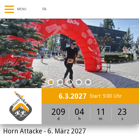
ITA
1
2
3
4
5
6.3.2027
Start: 9.00 Uhr
209
04
11
23
d
h
m
s
Horn Attacke - 6. März 2027